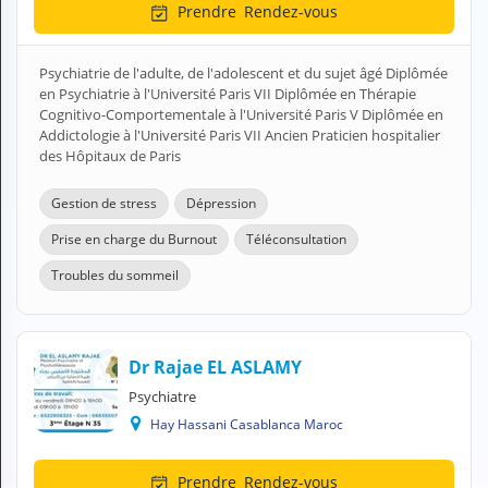
Prendre
Rendez-vous
H
E
Z
Psychiatrie de l'adulte, de l'adolescent et du sujet âgé Diplômée
?
en Psychiatrie à l'Université Paris VII Diplômée en Thérapie
Cognitivo-Comportementale à l'Université Paris V Diplômée en
Professionnel de santé
Addictologie à l'Université Paris VII Ancien Praticien hospitalier
des Hôpitaux de Paris
Pharmacie
Gestion de stress
Dépression
Médicament
Prise en charge du Burnout
Téléconsultation
Questions médicales
Troubles du sommeil
Clinique
Laboratoire
Dr Rajae EL ASLAMY
Psychiatre
Vétérinaire
Hay Hassani Casablanca Maroc
M
Prendre
Rendez-vous
O