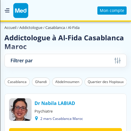
Mon compte
Accueil
Accueil
Addictologue
Casablanca
Al-Fida
Qui sommes nous ?
Addictologue à Al-Fida Casablanca
Maroc
Magazine Médical
Videos
Filtrer par
Nous contacter
Casablanca
Ghandi
Abdelmoumen
Quartier des Hopitaux
V
O
U
S
Dr Nabila LABIAD
C
Psychiatre
H
2 mars Casablanca Maroc
E
R
C