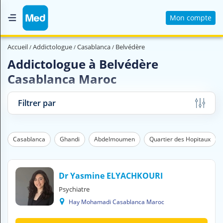
Mon compte
Accueil
Accueil
Addictologue
Casablanca
Belvédère
Qui sommes nous ?
Addictologue à Belvédère
Casablanca Maroc
Magazine Médical
Videos
Filtrer par
Nous contacter
Casablanca
Ghandi
Abdelmoumen
Quartier des Hopitaux
V
O
U
S
Dr Yasmine ELYACHKOURI
C
Psychiatre
H
Hay Mohamadi Casablanca Maroc
E
R
C