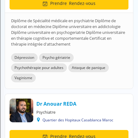
Prendre
Rendez-vous
H
E
Z
Diplôme de Spécialité médicale en psychiatrie Diplôme de
?
doctorat en médecine Diplôme universitaire en addictologie
Diplôme universitaire en psychogeriatrie Diplôme universitaire
Professionnel de santé
en thérapie cognitive et comportementale Certificat en
thérapie intégrée d'attachement
Pharmacie
Dépression
Psycho gériatrie
Médicament
Psychothérapie pour adultes
Attaque de panique
Questions médicales
Vaginisme
Clinique
Laboratoire
Dr Anouar REDA
Psychiatre
Vétérinaire
Quartier des Hopitaux Casablanca Maroc
M
Prendre
Rendez-vous
O