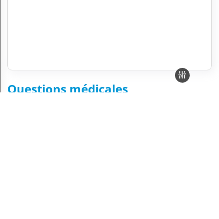
Questions médicales
Tabac
Est ce que il y a un médicalement pour aider à arreter le tabac
? A part la thérapie ya d autres moy
Voir la réponse