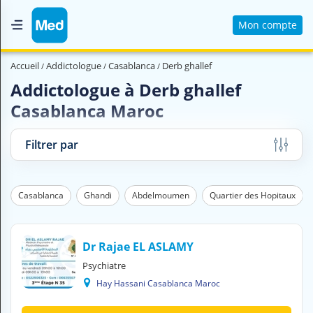
Mon compte
Accueil
Accueil
Addictologue
Casablanca
Derb ghallef
Qui sommes nous ?
Addictologue à Derb ghallef
Casablanca Maroc
Magazine Médical
Videos
Filtrer par
Nous contacter
Casablanca
Ghandi
Abdelmoumen
Quartier des Hopitaux
V
O
U
S
Dr Rajae EL ASLAMY
C
Psychiatre
H
Hay Hassani Casablanca Maroc
E
R
C