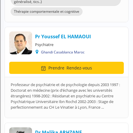
généralisé, tics..)
N
C
Thérapie comportementale et cognitive
O
M
P
T
Pr Youssef EL HAMAOUI
E
Psychiatre
FR Français
Ghandi Casablanca Maroc
Se connecter
Prendre
Rendez-vous
Professeur de psychiatrie et de psychologie depuis 2003 1997 :
Doctorat en médecine (prix d’échange avec les universités
étrangères) 1998-2002 : Résidanat en psychiatrie au Centre
Psychiatrique Universitaire Ibn Rochd 2002-2003 : Stage de
perfectionnement au CH Le Vinatier à Lyon, France ...
Dr Malika ARHZANE