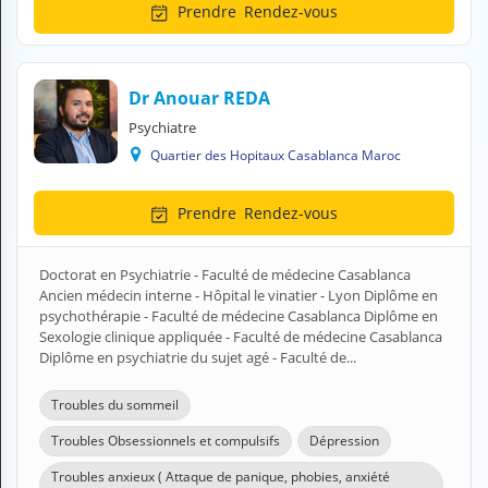
Prendre
Rendez-vous
H
E
Z
?
Dr Anouar REDA
Professionnel de santé
Psychiatre
Quartier des Hopitaux Casablanca Maroc
Pharmacie
Prendre
Rendez-vous
Médicament
Questions médicales
Doctorat en Psychiatrie - Faculté de médecine Casablanca
Ancien médecin interne - Hôpital le vinatier - Lyon Diplôme en
Clinique
psychothérapie - Faculté de médecine Casablanca Diplôme en
Sexologie clinique appliquée - Faculté de médecine Casablanca
Laboratoire
Diplôme en psychiatrie du sujet agé - Faculté de...
Vétérinaire
Troubles du sommeil
Troubles Obsessionnels et compulsifs
Dépression
M
Troubles anxieux ( Attaque de panique, phobies, anxiété
O