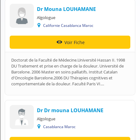
N
Dr Mouna LOUHAMANE
C
O
Algologue
M
Californie Casablanca Maroc
P
T
E
Voir Fiche
FR Français
Doctorat de la Faculté de Médecine.Université Hassan II. 1998
DU Traitement et prise en charge de la douleur. Université de
Se connecter
Barcelone. 2006 Master en soins palliatifs. Institut Catalan
d'Oncologie Barcelone.2006 DU Thérapies cognitives et
comportementale de la douleur. Faculté Paris VI....
Dr Dr mouna LOUHAMANE
Algologue
Casablanca Maroc