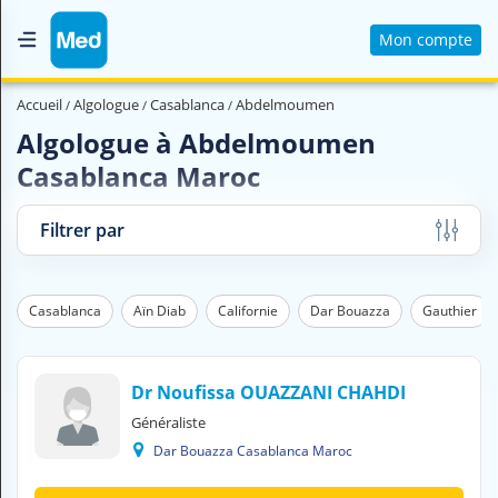
Mon compte
Accueil
Accueil
Algologue
Casablanca
Abdelmoumen
Qui sommes nous ?
Algologue à Abdelmoumen
Casablanca Maroc
Magazine Médical
Videos
Filtrer par
Nous contacter
Casablanca
Aïn Diab
Californie
Dar Bouazza
Gauthier
V
O
U
S
Dr Noufissa OUAZZANI CHAHDI
C
Généraliste
H
Dar Bouazza Casablanca Maroc
E
R
C