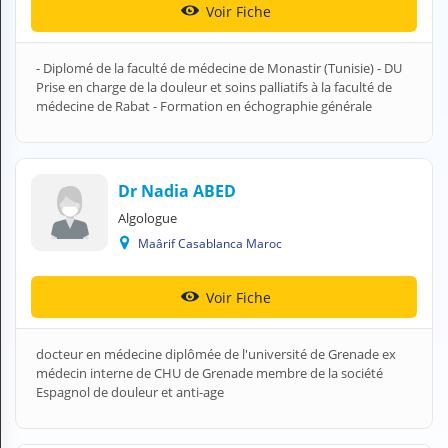
Voir Fiche
H
E
Z
- Diplomé de la faculté de médecine de Monastir (Tunisie) - DU
?
Prise en charge de la douleur et soins palliatifs à la faculté de
médecine de Rabat - Formation en échographie générale
Professionnel de santé
Pharmacie
Dr Nadia ABED
Médicament
Algologue
Questions médicales
Maârif Casablanca Maroc
Clinique
Voir Fiche
Laboratoire
docteur en médecine diplômée de l'université de Grenade ex
Vétérinaire
médecin interne de CHU de Grenade membre de la société
Espagnol de douleur et anti-age
M
O