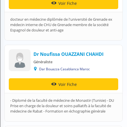
Voir Fiche
H
E
Z
docteur en médecine diplômée de l'université de Grenade ex
?
médecin interne de CHU de Grenade membre de la société
Espagnol de douleur et anti-age
Professionnel de santé
Pharmacie
Dr Noufissa OUAZZANI CHAHDI
Médicament
Généraliste
Questions médicales
Dar Bouazza Casablanca Maroc
Clinique
Voir Fiche
Laboratoire
- Diplomé de la faculté de médecine de Monastir (Tunisie) - DU
Vétérinaire
Prise en charge de la douleur et soins palliatifs à la faculté de
médecine de Rabat - Formation en échographie générale
M
O