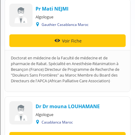
N
Pr Mati NEJMI
C
O
Algologue
M
Gauthier Casablanca Maroc
P
T
E
Voir Fiche
FR Français
Doctorat en médecine de la Faculté de médecine et de
pharmacie de Rabat. Spécialité en Anesthésie-Réanimation à
Se connecter
Besançon (France) Directeur de Programme de Recherche de
"Douleurs Sans Frontières" au Maroc Membre du Board des
Directeurs de l'APCA (African Palliative Care Association)
Dr Dr mouna LOUHAMANE
Algologue
Casablanca Maroc