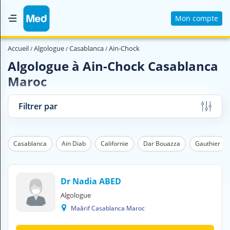
Mon compte
Accueil
Accueil
Algologue
Casablanca
Ain-Chock
Qui sommes nous ?
Algologue à Ain-Chock Casablanca
Maroc
Magazine Médical
Videos
Filtrer par
Nous contacter
Casablanca
Aïn Diab
Californie
Dar Bouazza
Gauthier
V
O
U
S
Dr Nadia ABED
C
Algologue
H
Maârif Casablanca Maroc
E
R
C