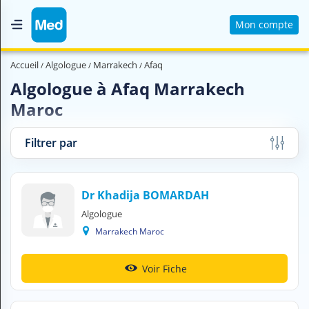
Mon compte
Accueil
Accueil
Algologue
Marrakech
Afaq
Qui sommes nous ?
Algologue à Afaq Marrakech
Maroc
Magazine Médical
Videos
Filtrer par
Nous contacter
Dr Khadija BOMARDAH
V
Algologue
O
U
Marrakech Maroc
S
C
H
Voir Fiche
E
R
C