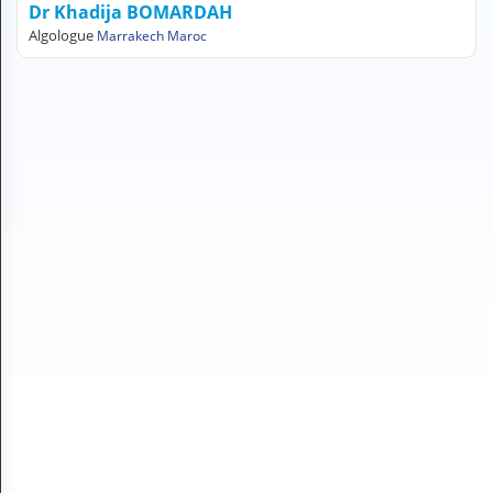
Dr Khadija BOMARDAH
H
Algologue
Marrakech Maroc
E
Z
?
Professionnel de santé
Pharmacie
Médicament
Questions médicales
Clinique
Laboratoire
Vétérinaire
M
O