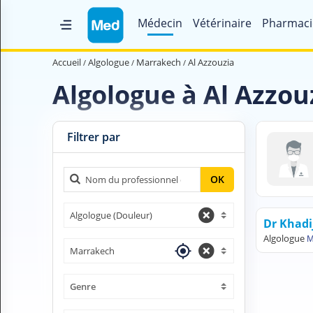
Médecin
Vétérinaire
Pharmaci
Accueil
Accueil
Algologue
Marrakech
Al Azzouzia
Qui sommes nous ?
Algologue à Al Azzo
Magazine Médical
Videos
Filtrer par
Nous contacter
OK
V
Algologue (Douleur)
O
Dr Khad
U
Algologue
M
S
Marrakech
C
H
E
Genre
R
C