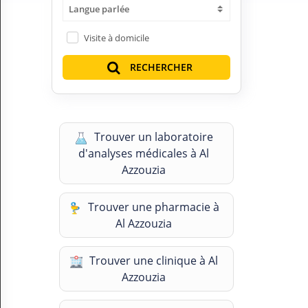
Langue parlée
H
E
Z
Visite à domicile
?
RECHERCHER
Professionnel de santé
Pharmacie
Trouver un laboratoire
Médicament
d'analyses médicales à Al
Questions médicales
Azzouzia
Clinique
Trouver une pharmacie à
Al Azzouzia
Laboratoire
Vétérinaire
Trouver une clinique à Al
Azzouzia
M
O