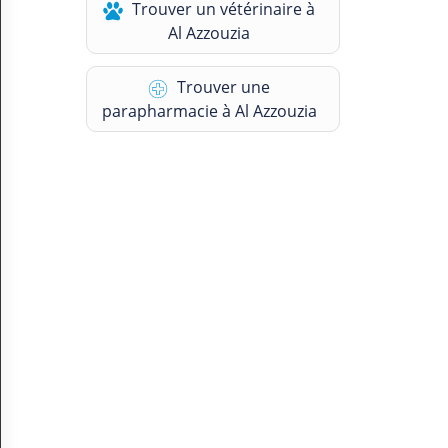
Trouver un vétérinaire à
N
Al Azzouzia
C
O
M
Trouver une
P
T
parapharmacie à Al Azzouzia
E
FR Français
Se connecter