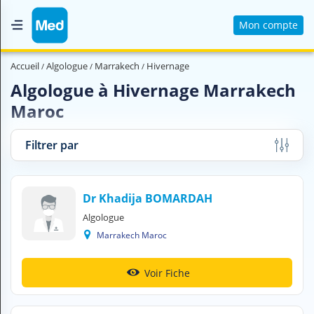
Mon compte
Accueil
Accueil
Algologue
Marrakech
Hivernage
Qui sommes nous ?
Algologue à Hivernage Marrakech
Maroc
Magazine Médical
Videos
Filtrer par
Nous contacter
Dr Khadija BOMARDAH
V
Algologue
O
U
Marrakech Maroc
S
C
H
Voir Fiche
E
R
C