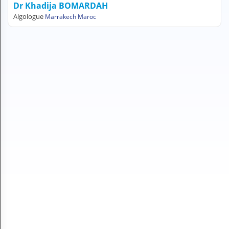
Dr Khadija BOMARDAH
H
Algologue
Marrakech Maroc
E
Z
?
Professionnel de santé
Pharmacie
Médicament
Questions médicales
Clinique
Laboratoire
Vétérinaire
M
O