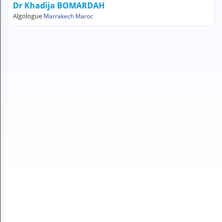
Dr Khadija BOMARDAH
H
Algologue
Marrakech Maroc
E
Z
?
Professionnel de santé
Pharmacie
Médicament
Questions médicales
Clinique
Laboratoire
Vétérinaire
M
O