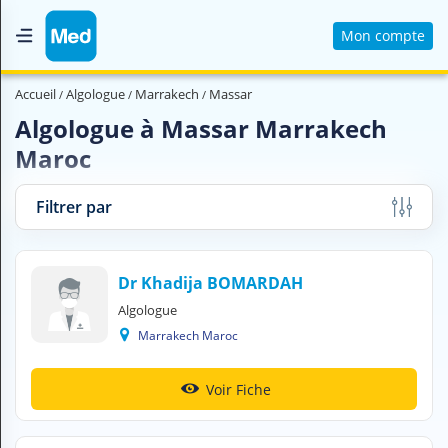
Mon compte
Accueil
Accueil
Algologue
Marrakech
Massar
Qui sommes nous ?
Algologue à Massar Marrakech
Maroc
Magazine Médical
Videos
Filtrer par
Nous contacter
Dr Khadija BOMARDAH
V
Algologue
O
U
Marrakech Maroc
S
C
H
Voir Fiche
E
R
C