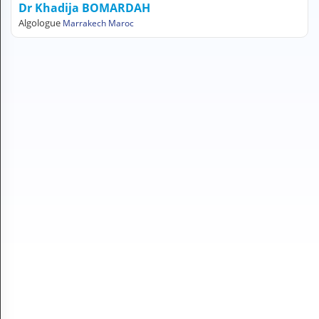
Dr Khadija BOMARDAH
H
Algologue
Marrakech Maroc
E
Z
?
Professionnel de santé
Pharmacie
Médicament
Questions médicales
Clinique
Laboratoire
Vétérinaire
M
O