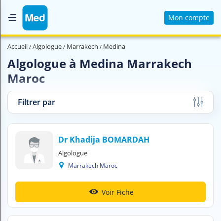
Mon compte
Accueil
Accueil
Algologue
Marrakech
Medina
Qui sommes nous ?
Algologue à Medina Marrakech
Maroc
Magazine Médical
Videos
Filtrer par
Nous contacter
Dr Khadija BOMARDAH
V
Algologue
O
U
Marrakech Maroc
S
C
H
Voir Fiche
E
R
C