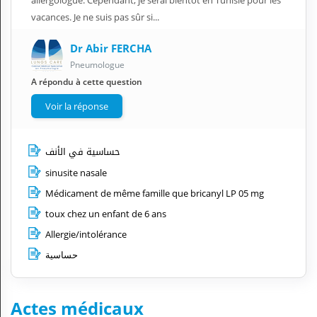
allergologue. Cependant, je serai bientôt en Tunisie pour les
vacances. Je ne suis pas sûr si...
Dr Abir FERCHA
Pneumologue
A répondu à cette question
Voir la réponse
حساسية في الأنف
sinusite nasale
Médicament de même famille que bricanyl LP 05 mg
toux chez un enfant de 6 ans
Allergie/intolérance
حساسية
Actes médicaux