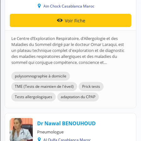
N
Aïn Chock Casablanca Maroc
C
O
Voir Fiche
M
P
T
Le Centre d’Exploration Respiratoire, d’Allergologie et des
E
Maladies du Sommeil dirigé par le docteur Omar Laraqui, est
un plateau technique complet d'exploration et de diagnostic
FR Français
des maladies respiratoires allergiques et des maladies du
sommeil qui conjugue compétence, conscience et...
Se connecter
polysomnographie à domicile
TME (Tests de maintien de l'éveil)
Prick tests
Tests allergologiques
adaptation du CPAP
Dr Nawal BENOUHOUD
Pneumologue
Al Oulfa Casablanca Maroc