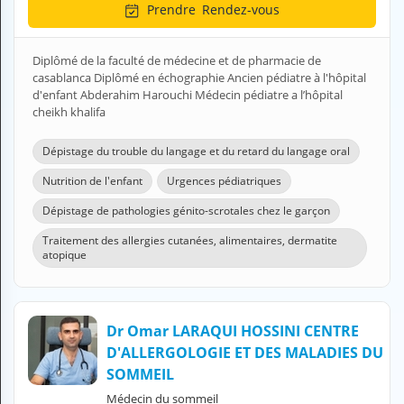
Prendre
Rendez-vous
H
E
Z
Diplômé de la faculté de médecine et de pharmacie de
?
casablanca Diplômé en échographie Ancien pédiatre à l'hôpital
d'enfant Abderahim Harouchi Médecin pédiatre a l’hôpital
Professionnel de santé
cheikh khalifa
Pharmacie
Dépistage du trouble du langage et du retard du langage oral
Médicament
Nutrition de l'enfant
Urgences pédiatriques
Dépistage de pathologies génito-scrotales chez le garçon
Questions médicales
Traitement des allergies cutanées, alimentaires, dermatite
Clinique
atopique
Laboratoire
Dr Omar LARAQUI HOSSINI CENTRE
Vétérinaire
D'ALLERGOLOGIE ET DES MALADIES DU
SOMMEIL
M
Médecin du sommeil
O