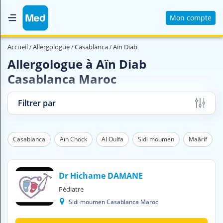
Mon compte
Accueil
Accueil
Allergologue
Casablanca
Aïn Diab
Qui sommes nous ?
Allergologue à Aïn Diab
Casablanca Maroc
Magazine Médical
Videos
Filtrer par
Nous contacter
s
Casablanca
Aïn Chock
Al Oulfa
Sidi moumen
Maârif
V
O
U
S
Dr Hichame DAMANE
C
Pédiatre
H
Sidi moumen Casablanca Maroc
E
R
C