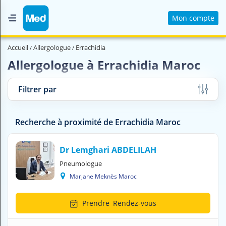
Mon compte
Accueil
Accueil
Allergologue
Errachidia
Qui sommes nous ?
Allergologue à Errachidia Maroc
Magazine Médical
Filtrer par
Videos
Nous contacter
Recherche à proximité de Errachidia Maroc
V
Dr Lemghari ABDELILAH
O
Pneumologue
U
Marjane Meknès Maroc
S
C
H
Prendre
Rendez-vous
E
R
C