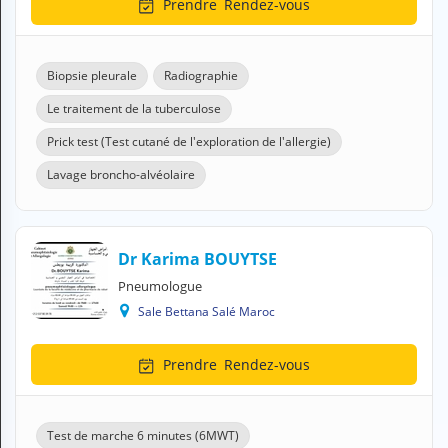
Prendre
Rendez-vous
N
C
O
M
Biopsie pleurale
Radiographie
P
T
Le traitement de la tuberculose
E
Prick test (Test cutané de l'exploration de l'allergie)
FR Français
Lavage broncho-alvéolaire
Se connecter
Dr Karima BOUYTSE
Pneumologue
Sale Bettana Salé Maroc
Prendre
Rendez-vous
Test de marche 6 minutes (6MWT)