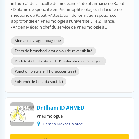
■ Lauréat de la faculté de médecine et de pharmacie de Rabat
H
▪︎Diplome de spécialité en Pneumophtisiologie à la faculté de
E
médecine de Rabat. ▪︎Attestation de formation spécialisée
Z
approfondie en Pneumologie à l'université Lille 2 France.
?
▪︎Ancien Médecin chef du service de Pneumologie à...
Professionnel de santé
Aide au sevrage tabagique
Pharmacie
Tests de bronchodilatation ou de reversibilité
Prick test (Test cutané de l'exploration de l'allergie)
Médicament
Ponction pleurale (Thoracocentèse)
Questions médicales
Spirométrie (test du souffle)
Clinique
Laboratoire
Dr Ilham ID AHMED
Vétérinaire
Pneumologue
Hamria Meknès Maroc
M
O