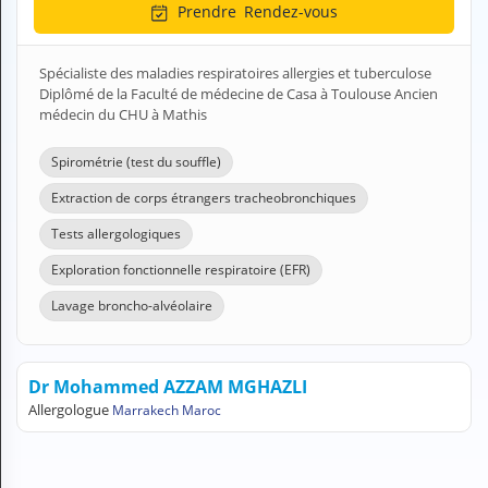
Prendre
Rendez-vous
H
E
Z
Spécialiste des maladies respiratoires allergies et tuberculose
?
Diplômé de la Faculté de médecine de Casa à Toulouse Ancien
médecin du CHU à Mathis
Professionnel de santé
Spirométrie (test du souffle)
Pharmacie
Extraction de corps étrangers tracheobronchiques
Médicament
Tests allergologiques
Questions médicales
Exploration fonctionnelle respiratoire (EFR)
Lavage broncho-alvéolaire
Clinique
Laboratoire
Dr Mohammed AZZAM MGHAZLI
Vétérinaire
Allergologue
Marrakech Maroc
M
O