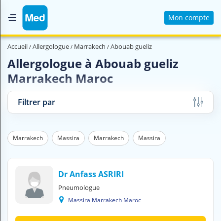
Mon compte
Accueil
Accueil
Allergologue
Marrakech
Abouab gueliz
Qui sommes nous ?
Allergologue à Abouab gueliz
Marrakech Maroc
Magazine Médical
Videos
Filtrer par
Nous contacter
Marrakech
Massira
Marrakech
Massira
V
O
U
S
Dr Anfass ASRIRI
C
Pneumologue
H
Massira Marrakech Maroc
E
R
C