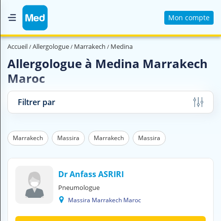
Mon compte
Accueil
Accueil
Allergologue
Marrakech
Medina
Qui sommes nous ?
Allergologue à Medina Marrakech
Maroc
Magazine Médical
Videos
Filtrer par
Nous contacter
Marrakech
Massira
Marrakech
Massira
V
O
U
S
Dr Anfass ASRIRI
C
Pneumologue
H
Massira Marrakech Maroc
E
R
C