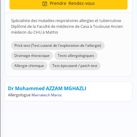
Prendre
Rendez-vous
H
E
Z
Spécialiste des maladies respiratoires allergies et tuberculose
?
Diplômé de la Faculté de médecine de Casa à Toulouse Ancien
médecin du CHU à Mathis
Professionnel de santé
Prick test (Test cutané de l'exploration de l'allergie)
Pharmacie
Drainage thoracique
Tests allergologiques
Médicament
Allergie chimique
Test épicutané / patch test
Questions médicales
Clinique
Dr Mohammed AZZAM MGHAZLI
Allergologue
Marrakech Maroc
Laboratoire
Vétérinaire
M
O