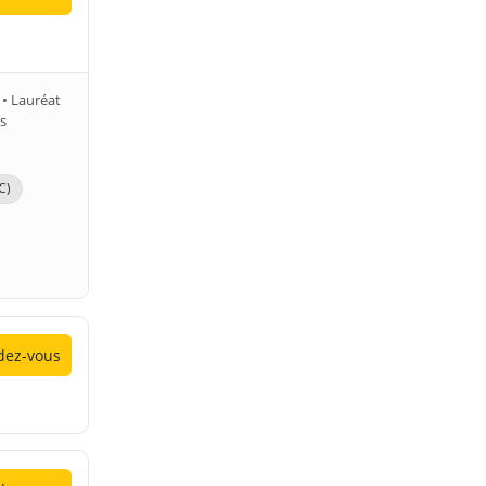
• Lauréat
s
C)
ez-vous