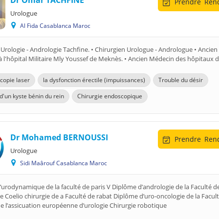
Dr Omar TACHFINE
Prendre
Rend
Urologue
Al Fida Casablanca Maroc
'Urologie - Andrologie Tachfine. • Chirurgien Urologue - Andrologue • Ancien 
 l'hôpital Militaire Mly Youssef de Meknès. • Ancien Médecin des hôpitaux 
copie laser
la dysfonction érectile (impuissances)
Trouble du désir
d'un kyste bénin du rein
Chirurgie endoscopique
Dr Mohamed BERNOUSSI
Prendre
Rend
Urologue
Sidi Maârouf Casablanca Maroc
urodynamique de la faculté de paris V Diplôme d’andrologie de la Faculté d
 Coelio chirurgie de a Faculté de rabat Diplôme d’uro-oncologie de la Facul
 l’assicuation européenne d’urologie Chirurgie robotique