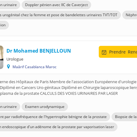
n urinaire
Doppler pénien avec IIC de Caverject
s urogénital chez la femme et pose de bandelettes urinaires TVT/TOT
Néphr
sion
Dr Mohamed BENJELLOUN
Prendre
Rend
Urologue
Maârif Casablanca Maroc
terne des Hôpitaux de Paris Membre de l'association Européenne d'urologie
Diplômé en Cancers Uro-génitaux Diplômé en Chirurgie laparoscopique liens
 plasma de la prostate CALCULS DES VOIES URINAIRES PAR LASER
n urinaire
Examen urodynamique
nt par radiofréquence de l'hypertrophie bénigne de la prostate
Biopsie de la
n endoscopique d'un adénome de la prostate par vaporisation laser