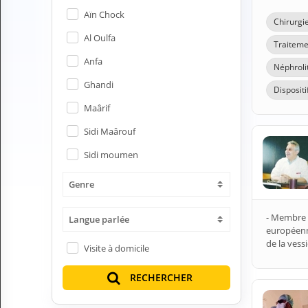
H
Aïn Chock
Chirurgi
E
Z
Al Oulfa
Traiteme
?
Anfa
Néphroli
Professionnel de santé
Ghandi
Dispositi
Pharmacie
Maârif
Sidi Maârouf
Médicament
Sidi moumen
Questions médicales
Genre
Clinique
- Membre d
Langue parlée
Laboratoire
européenne
de la vessi
Visite à domicile
Vétérinaire
RECHERCHER
M
O