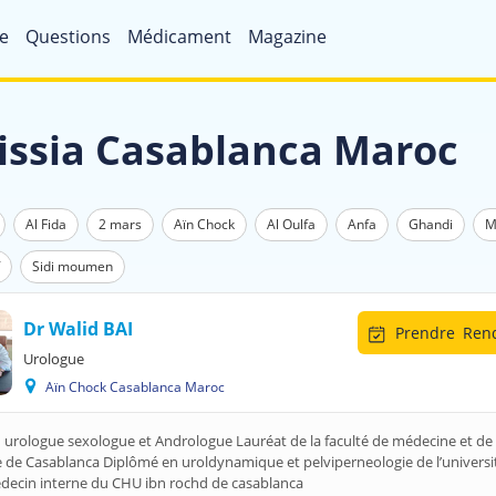
e
Questions
Médicament
Magazine
issia Casablanca Maroc
Al Fida
2 mars
Aïn Chock
Al Oulfa
Anfa
Ghandi
M
Sidi moumen
Dr Walid BAI
Prendre
Rend
Urologue
Aïn Chock Casablanca Maroc
 urologue sexologue et Andrologue Lauréat de la faculté de médecine et de
de Casablanca Diplômé en uroldynamique et pelviperneologie de l’universit
decin interne du CHU ibn rochd de casablanca