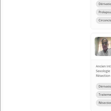
Dérivatio
Prolapsu
Circonci
Ancien In
Sexologie 
Résection
Dérivatio
Traiteme
Résectio