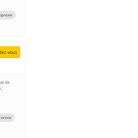
oprexie
ez-vous
 et de
 :
 vessie