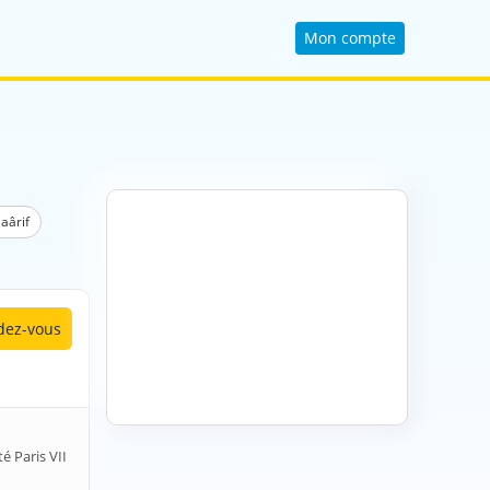
Mon compte
aârif
ez-vous
é Paris VII