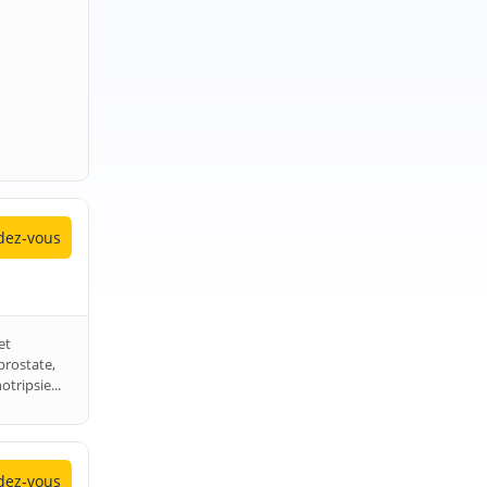
ez-vous
et
prostate,
otripsie...
ez-vous