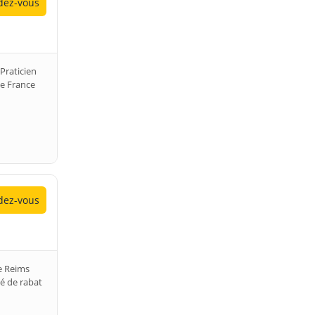
ez-vous
Praticien
de France
ez-vous
e Reims
té de rabat