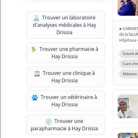
N
C
O
Trouver un laboratoire
M
d'analyses médicales à Hay
P
● CABINET
Drissia
T
de la facu
E
Hôpitaux 
Trouver une pharmacie à
FR Français
Suture d
Hay Drissia
Cure chi
Se connecter
Trouver une clinique à
Ablation 
Hay Drissia
Trouver un vétérinaire à
Hay Drissia
Trouver une
parapharmacie à Hay Drissia