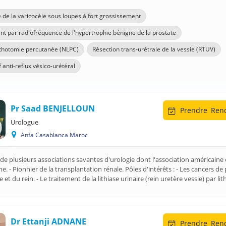
e de la varicocèle sous loupes à fort grossissement
nt par radiofréquence de l'hypertrophie bénigne de la prostate
thotomie percutanée (NLPC)
Résection trans-urétrale de la vessie (RTUV)
f anti-reflux vésico-urétéral
Pr Saad BENJELLOUN
Prendre
Rend
Urologue
Anfa Casablanca Maroc
e plusieurs associations savantes d'urologie dont l'association américaine 
. - Pionnier de la transplantation rénale. Pôles d'intérêts : - Les cancers de 
e et du rein. - Le traitement de la lithiase urinaire (rein uretère vessie) par lith
Dr Ettanji ADNANE
Prendre
Rend