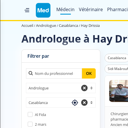
Médecin
Vétérinaire
Pharmaci
Accueil
Accueil
Andrologue
Casablanca
Hay Drissia
Qui sommes nous ?
Andrologue à Hay Dr
Magazine Médical
Videos
Filtrer par
Casablanca
Nous contacter
Sidi Maârouf
OK
V
Andrologue
O
U
S
Casablanca
C
H
Chirurgien
Al Fida
E
pharmacie 
R
2 mars
Ancien mé
C