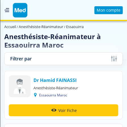
Mon compte
Accueil
Accueil
Anesthésiste-Réanimateur
Essaouirra
Qui sommes nous ?
Anesthésiste-Réanimateur à
Essaouirra Maroc
Magazine Médical
Videos
Filtrer par
Nous contacter
Dr Hamid FAINASSI
V
Anesthésiste-Réanimateur
O
U
Essaouirra Maroc
S
C
H
Voir Fiche
E
R
C