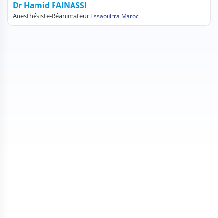
Dr Hamid FAINASSI
H
Anesthésiste-Réanimateur
Essaouirra Maroc
E
Z
?
Professionnel de santé
Pharmacie
Médicament
Questions médicales
Clinique
Laboratoire
Vétérinaire
M
O