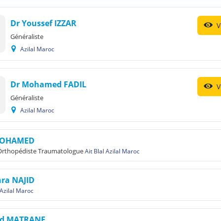
Dr Youssef IZZAR
V
Généraliste
Azilal Maroc
Dr Mohamed FADIL
V
Généraliste
Azilal Maroc
MOHAMED
 Orthopédiste Traumatologue
Ait Blal Azilal Maroc
ra NAJID
Azilal Maroc
ed MATRANE