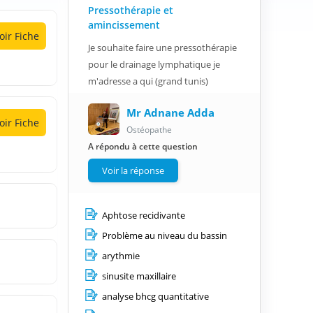
Pressothérapie et
amincissement
oir Fiche
Je souhaite faire une pressothérapie
pour le drainage lymphatique je
m'adresse a qui (grand tunis)
Mr Adnane Adda
oir Fiche
Ostéopathe
A répondu à cette question
Voir la réponse
Aphtose recidivante
Problème au niveau du bassin
arythmie
sinusite maxillaire
analyse bhcg quantitative