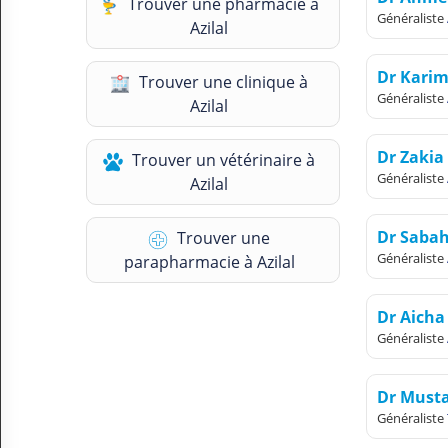
Trouver une pharmacie à
N
Généraliste
Azilal
C
O
M
Dr Kari
Trouver une clinique à
P
Généraliste
Azilal
T
E
Dr Zaki
Trouver un vétérinaire à
FR Français
Généraliste
Azilal
Se connecter
Dr Saba
Trouver une
Généraliste
parapharmacie à Azilal
Dr Aich
Généraliste
Dr Mus
Généraliste