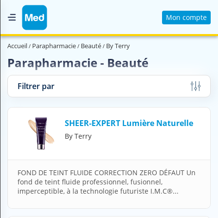
Mon compte
Accueil
Accueil
Parapharmacie
Beauté
By Terry
Qui sommes nous ?
Parapharmacie - Beauté
Magazine Médical
Filtrer par
Videos
Nous contacter
SHEER-EXPERT Lumière Naturelle
By Terry
V
O
U
S
FOND DE TEINT FLUIDE CORRECTION ZERO DÉFAUT Un
C
fond de teint fluide professionnel, fusionnel,
H
imperceptible, à la technologie futuriste I.M.C®...
E
R
C