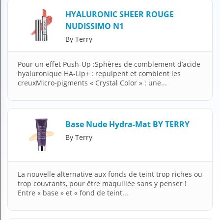
H
HYALURONIC SHEER ROUGE
E
NUDISSIMO N1
Z
?
By Terry
Professionnel de santé
Pour un effet Push-Up :Sphères de comblement d’acide
hyaluronique HA-Lip+ : repulpent et comblent les
Pharmacie
creuxMicro-pigments « Crystal Color » : une...
Médicament
Questions médicales
Base Nude Hydra-Mat BY TERRY
By Terry
Clinique
Laboratoire
La nouvelle alternative aux fonds de teint trop riches ou
Vétérinaire
trop couvrants, pour être maquillée sans y penser !
Entre « base » et « fond de teint...
M
O