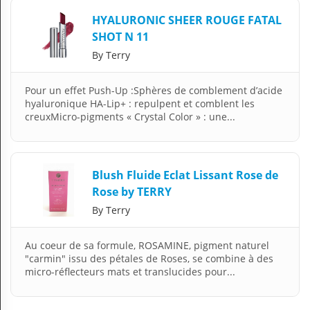
N
HYALURONIC SHEER ROUGE FATAL
C
SHOT N 11
O
M
By Terry
P
T
E
Pour un effet Push-Up :Sphères de comblement d’acide
hyaluronique HA-Lip+ : repulpent et comblent les
FR Français
creuxMicro-pigments « Crystal Color » : une...
Se connecter
Blush Fluide Eclat Lissant Rose de
Rose by TERRY
By Terry
Au coeur de sa formule, ROSAMINE, pigment naturel
"carmin" issu des pétales de Roses, se combine à des
micro-réflecteurs mats et translucides pour...