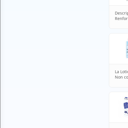
N
C
Descri
O
Renforc
M
P
T
E
FR Français
Se connecter
La Lot
Non co