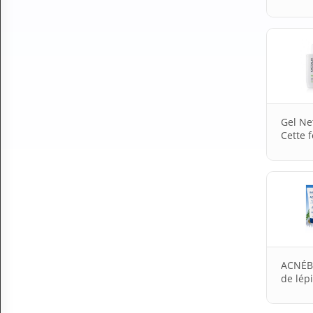
Gel Ne
Cette f
ACNÉBI
de lép