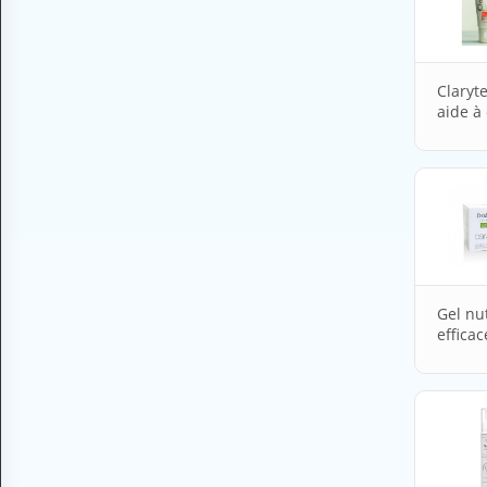
H
E
Z
?
Claryte
aide à 
Professionnel de santé
Pharmacie
Médicament
Questions médicales
Clinique
Gel nut
efficac
Laboratoire
Vétérinaire
M
O