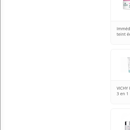
Immédi
teint é
VICHY 
3 en 1 