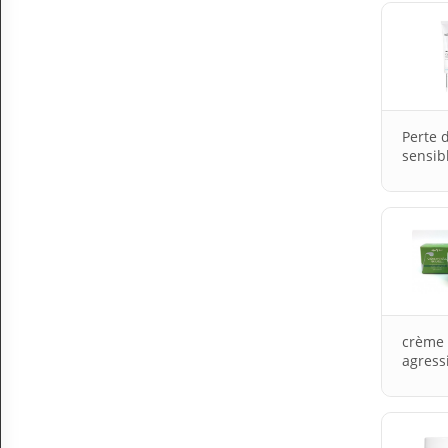
Perte 
sensib
crème 
agress