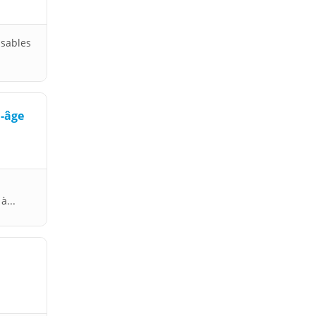
nsables
i-âge
à...