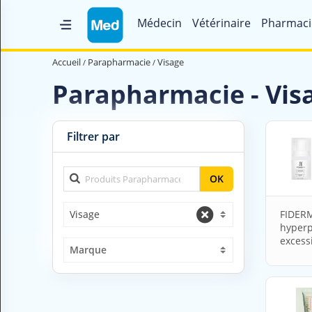
Médecin
Vétérinaire
Pharmaci
Accueil
Accueil
Parapharmacie
Visage
Qui sommes nous ?
Parapharmacie - Vis
Magazine Médical
Videos
Filtrer par
Nous contacter
OK
V
Visage
FIDERM
O
hyperp
U
excessi
S
Marque
C
H
E
R
C