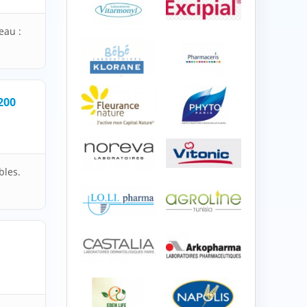
eau :
200
bles.