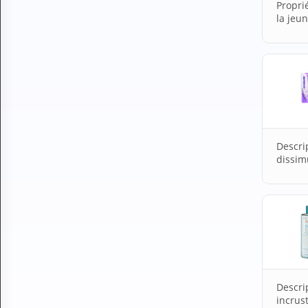
Propri
la jeu
Descri
dissim
Descri
incrus