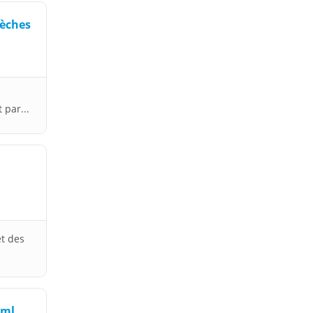
Sèches
 par...
et des
 ml