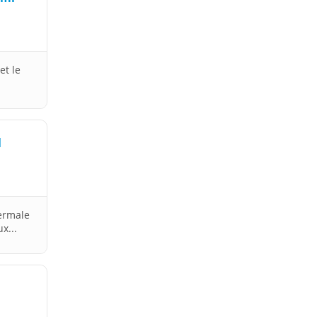
et le
l
ermale
x...