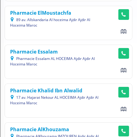
N
C
Pharmacie ElMoustachfa
O
89 av. AlIskandaria Al hoceima Ajdir Ajdir Al
M
Hoceima Maroc
P
T
E
Pharmacie Essalam
FR Français
Pharmacie Essalam AL HOCEIMA Ajdir Ajdir Al
Hoceima Maroc
Se connecter
Pharmacie Khalid Ibn Alwalid
17 av. Hajarat Nekour AL HOCEIMA Ajdir Ajdir Al
Hoceima Maroc
Pharmacie AlKhouzama
Pharmacie AlKhouzama IMZOUREN Ajdir Ajdir Al