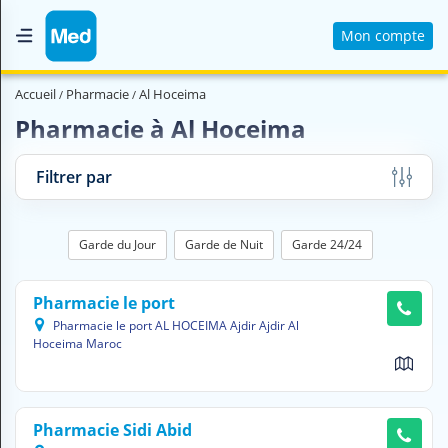
Mon compte
Accueil
Accueil
Pharmacie
Al Hoceima
Qui sommes nous ?
Pharmacie à Al Hoceima
Magazine Médical
Filtrer par
Videos
Nous contacter
Garde du Jour
Garde de Nuit
Garde 24/24
V
Pharmacie le port
O
Pharmacie le port AL HOCEIMA Ajdir Ajdir Al
U
Hoceima Maroc
S
C
H
E
R
Pharmacie Sidi Abid
C