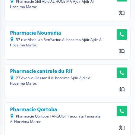
Pharmacie Sidi Abid AL HOCEIMA Ajdir Ajdir Al
H
Hoceima Maroc
E
Z
?
Pharmacie Noumidia
Professionnel de santé
57 rue Abdellah BenYacine Al hoceima Ajdir Ajdir Al
Hoceima Maroc
Pharmacie
Médicament
Pharmacie centrale du Rif
Questions médicales
23 Avenue Hassan II Al hoceima Ajdir Ajdir Al
Hoceima Maroc
Clinique
Laboratoire
Pharmacie Qortoba
Vétérinaire
Pharmacie Qortoba TARGUIST Taounate Taounate
Al Hoceima Maroc
M
O