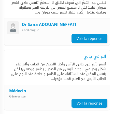
تنفس جدا اشعر اني سوف اختنق لا اسطيع تنفس عادي اشعر
بدوران قليلا لكن لااسطيع تنفس عن طريقة الفم بسهولة
وخاصة عندما اركض قليلا اشعر بتعب دوران و...
Dr Sana ADOUANI NEFFATI
Cardiologue
Voir la réponse
ألم في جاني
أشعر بألم في جاني الرأس وأكثر الاحيان من الخلف وألم على
شكل وخز في الجهه اليمنى من الصدر ( يظهر ويختفي) لكن
بنفس المكان عند الاستلقاء على الظهر و خاصة عند النوم على
الجانب الأيمن مع العلم قمت مؤخرا...
Médecin
Généraliste
Voir la réponse