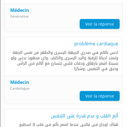
Médecin
Généraliste
Voir la réponse
problème cardiaque
احس بالالم في صدري الجيهة اليسرى والظهر من نفس الجهة
وتمتد احيانا للرقبة واليد اليسرى والكتف .واي مجهود بدني ولو
بسيط اشعر بارهاق ودقات قلبي تتسارع مع الالم في الرأس
وذيق في التنفس .وشكرا
Médecin
Cardiologue
Voir la réponse
ألم القلب و عدم قدرة على التنفس
هناك اوجاع في قالبي عندما اشعر بألم في قلب لا اسطيع