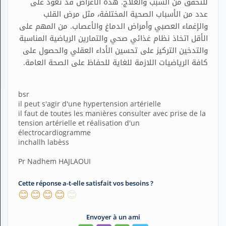
للتحقق من السبب والعلاج. هذه الأعراض قد تعود على
H
عدد من الأسباب الصحية المختلفة، مثل مرض القلب
E
والإغماء العصبي وأمراض الدماغ والأعصاب. من المهم على
Z
الأقل اتخاذ نظام غذائي صحي والتمارين الرياضية المناسبة
?
والتدخين التركيز على تحسين الأداء العقلي والحصول على
Professionnel de santé
كافة الرياضيات اللازمة للغاية للحفاظ على الصحة العامة.
Pharmacie
bsr
Médicament
il peut s'agir d'une hypertension artérielle
il faut de toutes les manières consulter avec prise de la
Questions médicales
tension artérielle et réalisation d'un
électrocardiogramme
inchallh labèss
Clinique
Pr Nadhem HAJLAOUI
Laboratoire
Cette réponse a-t-elle satisfait vos besoins ?
Vétérinaire
😊
😊
😊
😊
😊
M
Envoyer à un ami
O