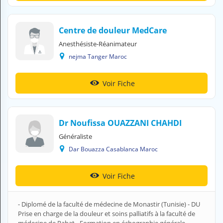
H
E
Z
Centre de douleur MedCare
?
Anesthésiste-Réanimateur
Professionnel de santé
nejma Tanger Maroc
Pharmacie
Voir Fiche
Médicament
Questions médicales
Dr Noufissa OUAZZANI CHAHDI
Généraliste
Clinique
Dar Bouazza Casablanca Maroc
Laboratoire
Voir Fiche
Vétérinaire
- Diplomé de la faculté de médecine de Monastir (Tunisie) - DU
M
Prise en charge de la douleur et soins palliatifs à la faculté de
O