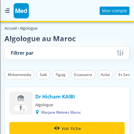
Mon compte
Accueil
Accueil
Algologue
Qui sommes nous ?
Algologue au Maroc
Magazine Médical
Filtrer par
Videos
Nous contacter
s
Mohammedia
Salé
Figuig
Essaouirra
Azilal
Es Sema
V
O
Dr Hicham KAIBI
U
Algologue
S
C
Marjane Meknès Maroc
H
E
R
Voir Fiche
C