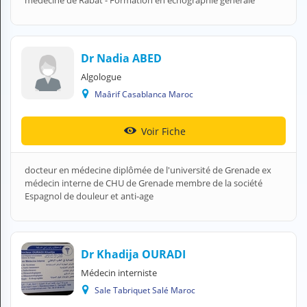
médecine de Rabat - Formation en échographie générale
N
C
O
M
Dr Nadia ABED
P
T
Algologue
E
Maârif Casablanca Maroc
FR Français
Voir Fiche
Se connecter
docteur en médecine diplômée de l'université de Grenade ex
médecin interne de CHU de Grenade membre de la société
Espagnol de douleur et anti-age
Dr Khadija OURADI
Médecin interniste
Sale Tabriquet Salé Maroc