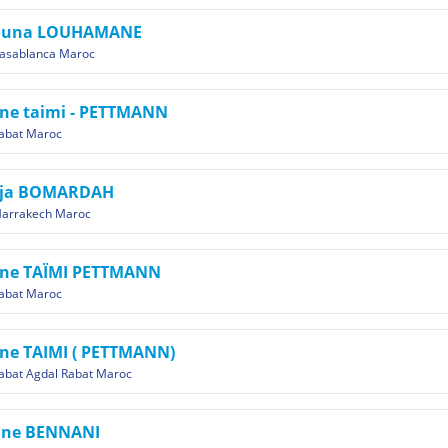
ouna LOUHAMANE
asablanca Maroc
ine taimi - PETTMANN
abat Maroc
ija BOMARDAH
arrakech Maroc
line TAÏMI PETTMANN
abat Maroc
ine TAIMI ( PETTMANN)
abat Agdal Rabat Maroc
ine BENNANI