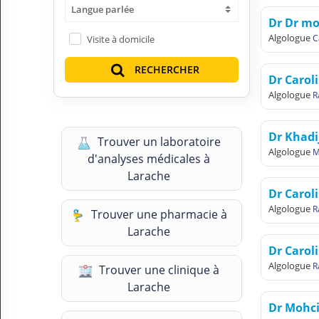
Langue parlée
H
Dr Dr m
E
Algologue
C
Z
Visite à domicile
?
RECHERCHER
Dr Carol
Professionnel de santé
Algologue
R
Pharmacie
Dr Khad
Trouver un laboratoire
Médicament
Algologue
M
d'analyses médicales à
Questions médicales
Larache
Dr Caro
Clinique
Algologue
R
Trouver une pharmacie à
Larache
Laboratoire
Dr Carol
Vétérinaire
Algologue
R
Trouver une clinique à
Larache
M
Dr Mohc
O