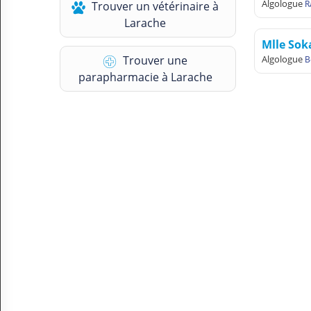
Algologue
R
Trouver un vétérinaire à
N
Larache
C
O
Mlle So
M
Trouver une
Algologue
B
P
T
parapharmacie à Larache
E
FR Français
Se connecter