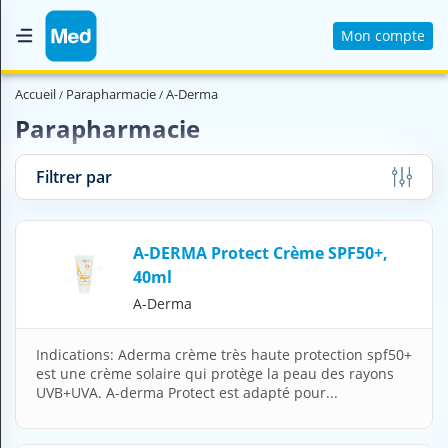
Mon compte
Accueil
Accueil
Parapharmacie
A-Derma
Qui sommes nous ?
Parapharmacie
Magazine Médical
Filtrer par
Videos
Nous contacter
A-DERMA Protect Crème SPF50+,
40ml
V
A-Derma
O
U
S
Indications: Aderma crème très haute protection spf50+
C
est une crème solaire qui protège la peau des rayons
H
UVB+UVA. A-derma Protect est adapté pour...
E
R
C