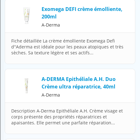
H
Exomega DEFI crème émolliente,
E
200ml
Z
?
A-Derma
Professionnel de santé
Fiche détaillée La crème émolliente Exomega Defi
d''Aderma est idéale pour les peaux atopiques et très
Pharmacie
sèches. Sa texture légère et ses actifs...
Médicament
Questions médicales
A-DERMA Epithéliale A.H. Duo
Crème ultra réparatrice, 40ml
Clinique
A-Derma
Laboratoire
Description A-Derma Epithéliale A.H. Crème visage et
Vétérinaire
corps présente des propriétés réparatrices et
apaisantes. Elle permet une parfaite réparation...
M
O