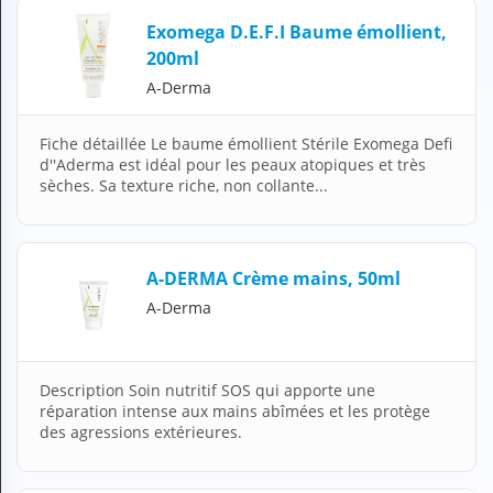
N
Exomega D.E.F.I Baume émollient,
C
200ml
O
M
A-Derma
P
T
E
Fiche détaillée Le baume émollient Stérile Exomega Defi
d''Aderma est idéal pour les peaux atopiques et très
FR Français
sèches. Sa texture riche, non collante...
Se connecter
A-DERMA Crème mains, 50ml
A-Derma
Description Soin nutritif SOS qui apporte une
réparation intense aux mains abîmées et les protège
des agressions extérieures.