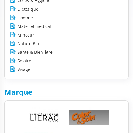
Corps & Hygiène
H
Diététique
E
Z
Homme
?
Matériel médical
Professionnel de santé
Minceur
Nature Bio
Pharmacie
Santé & Bien-être
Médicament
Solaire
Visage
Questions médicales
Clinique
Marque
Laboratoire
Vétérinaire
M
O