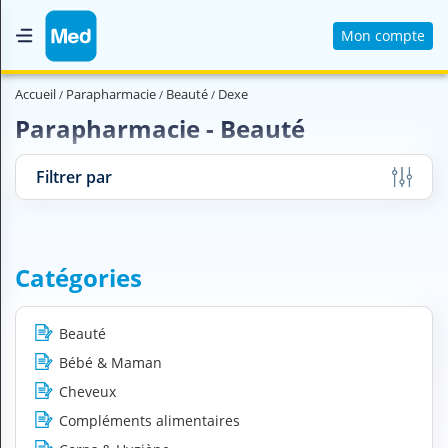
Mon compte
Accueil
Accueil
Parapharmacie
Beauté
Dexe
Qui sommes nous ?
Parapharmacie - Beauté
Magazine Médical
Filtrer par
Videos
Nous contacter
Catégories
V
O
U
Beauté
S
Bébé & Maman
C
H
Cheveux
E
Compléments alimentaires
R
C