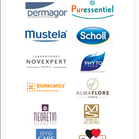
N
C
O
M
P
T
E
FR Français
Se connecter