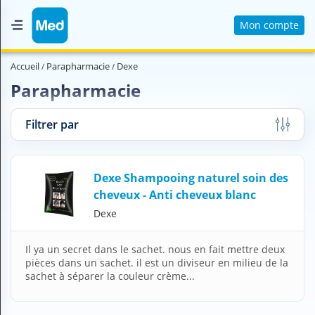
Mon compte
Accueil
Accueil
Parapharmacie
Dexe
Qui sommes nous ?
Parapharmacie
Magazine Médical
Filtrer par
Videos
Nous contacter
Dexe Shampooing naturel soin des
cheveux - Anti cheveux blanc
V
Dexe
O
U
S
Il ya un secret dans le sachet. nous en fait mettre deux
C
pièces dans un sachet. il est un diviseur en milieu de la
H
sachet à séparer la couleur crème...
E
R
C