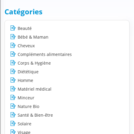
H
Catégories
E
Z
?
Beauté
Professionnel de santé
Bébé & Maman
Cheveux
Pharmacie
Compléments alimentaires
Médicament
Corps & Hygiène
Diététique
Questions médicales
Homme
Clinique
Matériel médical
Laboratoire
Minceur
Nature Bio
Vétérinaire
Santé & Bien-être
Solaire
M
Visage
O