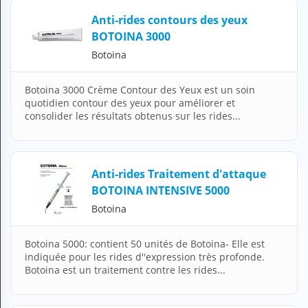
H
Anti-rides contours des yeux
E
BOTOINA 3000
Z
?
Botoina
Professionnel de santé
Botoina 3000 Crème Contour des Yeux est un soin
quotidien contour des yeux pour améliorer et
Pharmacie
consolider les résultats obtenus sur les rides...
Médicament
Questions médicales
Anti-rides Traitement d'attaque
BOTOINA INTENSIVE 5000
Clinique
Botoina
Laboratoire
Botoina 5000: contient 50 unités de Botoina- Elle est
Vétérinaire
indiquée pour les rides d''expression très profonde.
Botoina est un traitement contre les rides...
M
O