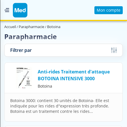
Mon compte
Accueil
Accueil
Parapharmacie
Botoina
Qui sommes nous ?
Parapharmacie
Magazine Médical
Filtrer par
Videos
Nous contacter
Anti-rides Traitement d'attaque
BOTOINA INTENSIVE 3000
V
Botoina
O
U
S
Botoina 3000: contient 30 unités de Botoina- Elle est
C
indiquée pour les rides d''expression très profonde.
H
Botoina est un traitement contre les rides...
E
R
C