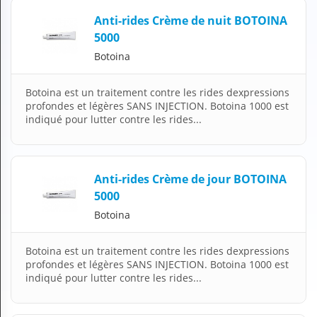
N
Anti-rides Crème de nuit BOTOINA
C
5000
O
M
Botoina
P
T
E
Botoina est un traitement contre les rides dexpressions
profondes et légères SANS INJECTION. Botoina 1000 est
FR Français
indiqué pour lutter contre les rides...
Se connecter
Anti-rides Crème de jour BOTOINA
5000
Botoina
Botoina est un traitement contre les rides dexpressions
profondes et légères SANS INJECTION. Botoina 1000 est
indiqué pour lutter contre les rides...