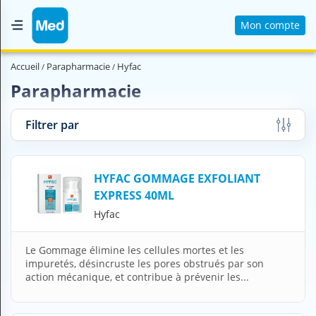
Mon compte
Accueil
Accueil
Parapharmacie
Hyfac
Qui sommes nous ?
Parapharmacie
Magazine Médical
Filtrer par
Videos
Nous contacter
HYFAC GOMMAGE EXFOLIANT
EXPRESS 40ML
V
Hyfac
O
U
S
Le Gommage élimine les cellules mortes et les
C
impuretés, désincruste les pores obstrués par son
H
action mécanique, et contribue à prévenir les...
E
R
C