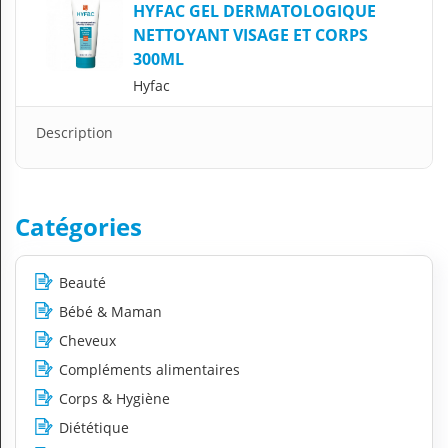
HYFAC GEL DERMATOLOGIQUE
N
C
NETTOYANT VISAGE ET CORPS
O
300ML
M
Hyfac
P
T
E
Description
FR Français
Se connecter
Catégories
Beauté
Bébé & Maman
Cheveux
Compléments alimentaires
Corps & Hygiène
Diététique