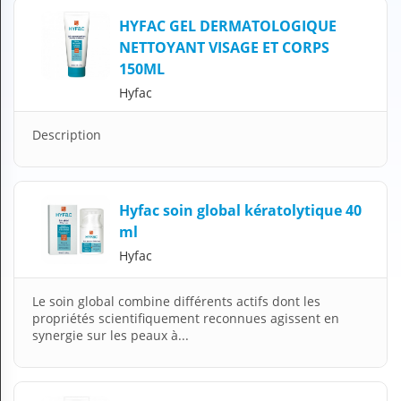
H
HYFAC GEL DERMATOLOGIQUE
E
NETTOYANT VISAGE ET CORPS
Z
?
150ML
Hyfac
Professionnel de santé
Description
Pharmacie
Médicament
Hyfac soin global kératolytique 40
Questions médicales
ml
Clinique
Hyfac
Laboratoire
Le soin global combine différents actifs dont les
propriétés scientifiquement reconnues agissent en
Vétérinaire
synergie sur les peaux à...
M
O