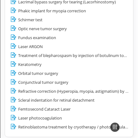
Lacrimal bypass surgery for tearing (Lacorhinostomy)
Phakic implant for myopia correction
Schirmer test
Optic nerve tumor surgery
Fundus examination
Laser ARGON
Treatment of blepharospasm by injection of botulinum toxin
Keratometry
Orbital tumor surgery
Conjunctival tumor surgery
Refractive correction (Hyperopia, myopia, astigmatism) by PKR surface laser
Scleral indentation for retinal detachment
Femtosecond Cataract Laser
Laser photocoagulation
Retinoblastoma treatment by cryotherapy / photocoagulation