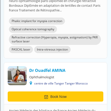
neuro ophtalmologie paris Diplômée en chirurgie rétractive
A
Bordeaux Diplômée en adaptation de lentilles de contact Paris
C
france Traitement de Rétinopathie...
C
O
Phakic implant for myopia correction
U
N
Optical coherence tomography
T
Refractive correction (Hyperopia, myopia, astigmatism) by PKR
surface laser
EN English
PASCAL laser
Intra-vitreous injection
Sign in
Dr Ouadfel AMINA
Ophthalmologist
centre de ville Tanger Tanger Morocco
Book Now
Ancien Médecin des hôpitaux de france Ancien Médecin du