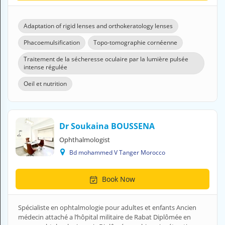
H
E
Adaptation of rigid lenses and orthokeratology lenses
Z
?
Phacoemulsification
Topo-tomographie cornéenne
Health professional
Traitement de la sécheresse oculaire par la lumière pulsée
intense régulée
Pharmacy
Oeil et nutrition
Pharmaceutical
Medical questions
Dr Soukaina BOUSSENA
Ophthalmologist
Clinic
Bd mohammed V Tanger Morocco
Laboratory
Book Now
Veterinarian
Spécialiste en ophtalmologie pour adultes et enfants Ancien
M
médecin attaché a l’hôpital militaire de Rabat Diplômée en
Y