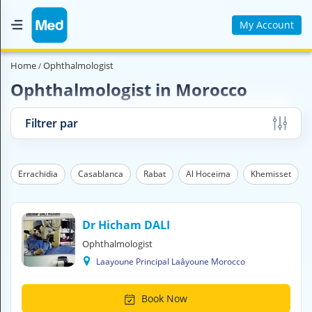
My Account
Home
Home
Ophthalmologist
Who are we ?
Ophthalmologist in Morocco
Medical Magazine
Filtrer par
Videos
Contact us
e
Errachidia
Casablanca
Rabat
Al Hoceima
Khemisset
V
O
Dr Hicham DALI
U
Ophthalmologist
S
C
Laayoune Principal Laâyoune Morocco
H
E
R
Book Now
C