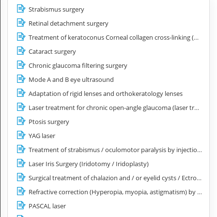
Strabismus surgery
Retinal detachment surgery
Treatment of keratoconus Corneal collagen cross-linking (CXL)
Cataract surgery
Chronic glaucoma filtering surgery
Mode A and B eye ultrasound
Adaptation of rigid lenses and orthokeratology lenses
Laser treatment for chronic open-angle glaucoma (laser trabeculoplasty)
Ptosis surgery
YAG laser
Treatment of strabismus / oculomotor paralysis by injection of botulinum toxin
Laser Iris Surgery (Iridotomy / Iridoplasty)
Surgical treatment of chalazion and / or eyelid cysts / Ectropion / Entropion
Refractive correction (Hyperopia, myopia, astigmatism) by Femto Lasik laser
PASCAL laser